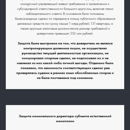
конкурсный управляющий заявил требование о привлечении к
субсидиарной ответственности большого круга лиц, включая члена
наблюдательного совета. В основание были положены
безвозмездные сделки по передаче в пользу публичного образования
денежных средств на сумму свыше 1 млрд рублей, 131 квартиры, а
также крупные налоговые доначисления; размер требований к
доверителю превышал 352 млн рублей.
Защита была выстроена на том, что доверитель не являлся
контролирующим должника лицом, не осуществлял
руководство текущей деятельностью организации, не
инициировал спорные сделки, не подписывал их и не
извлекал из них какой-либо личной выгоды. Отдельно было
показано, что законность соответствующих сделок уже
проверялась судами в рамках иных обособленных споров и
не была поставлена под сомнение.
Защита номинального директора субъекта естественной
монополии