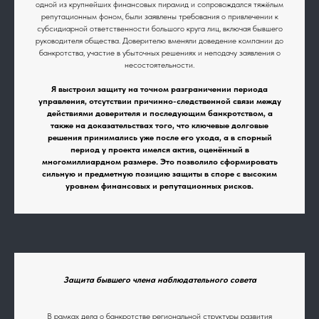
одной из крупнейших финансовых пирамид и сопровождался тяжёлым
репутационным фоном, были заявлены требования о привлечении к
субсидиарной ответственности большого круга лиц, включая бывшего
руководителя общества. Доверителю вменяли доведение компании до
банкротства, участие в убыточных решениях и неподачу заявления о
несостоятельности.
Я выстроил защиту на точном разграничении периода
управления, отсутствии причинно-следственной связи между
действиями доверителя и последующим банкротством, а
также на доказательствах того, что ключевые долговые
решения принимались уже после его ухода, а в спорный
период у проекта имелся актив, оценённый в
многомиллиардном размере. Это позволило сформировать
сильную и предметную позицию защиты в споре с высоким
уровнем финансовых и репутационных рисков.
Защита бывшего члена наблюдательного совета
В рамках дела о банкротстве региональной структуры развития