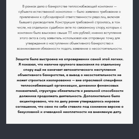
В рамках дела о банкротстве теплоснабжающей компании —
субъекта естественной монополии — было заявлено требование о
привлечении к субсидиарной ответственности ряда лиц, включая
бывшего руководителя. Конструкция требований строилась, в том
числе, на отдельном судебном акте по связанному спору, которым с
компании было взыскано свыше 111 млн рублей; именно вступление
этого акта в силу заявитель использовал как отправную точку для
утверждения о наступлении объективного банкротства и
возникновения обязанности подать заявление о несостоятельности.
Защита была выстроена на опровержении самой этой логики.
Я показал, что наличие крупного взыскания по отдельному
спору ещё не означает автоматического наступления
объективного банкротства, а вывод о несостоятельности не
может строиться изолированно — вне отраслевой специфики
теплоснабжающей организации, динамики финансовых
показателей, структуры обязательств и реальной способности
должника продолжать деятельность. Дополнительно было
акцентировано, что по делу ранее утверждалось мировое
соглашение, что само по себе ставило под сомнение версию о
безусловной и очевидной неоплатности на вменяемую дату.